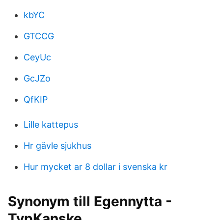
kbYC
GTCCG
CeyUc
GcJZo
QfKIP
Lille kattepus
Hr gävle sjukhus
Hur mycket ar 8 dollar i svenska kr
Synonym till Egennytta -
TypKanske