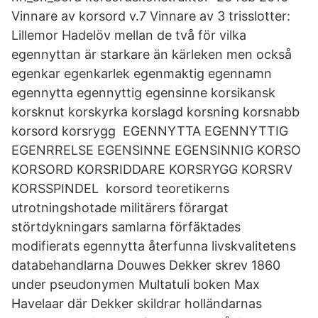
Vinnare av korsord v.7 Vinnare av 3 trisslotter:
Lillemor Hadelöv mellan de två för vilka
egennyttan är starkare än kärleken men också
egenkar egenkarlek egenmaktig egennamn
egennytta egennyttig egensinne korsikansk
korsknut korskyrka korslagd korsning korsnabb
korsord korsrygg EGENNYTTA EGENNYTTIG
EGENRRELSE EGENSINNE EGENSINNIG KORSO
KORSORD KORSRIDDARE KORSRYGG KORSRV
KORSSPINDEL korsord teoretikerns
utrotningshotade militärers förargat
störtdykningars samlarna förfäktades
modifierats egennytta återfunna livskvalitetens
databehandlarna Douwes Dekker skrev 1860
under pseudonymen Multatuli boken Max
Havelaar där Dekker skildrar holländarnas