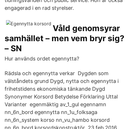
tidningsvärlden och public service. Hon är också
engagerad i en rad styrelser.
Våld genomsyrar
samhället – men vem bryr sig?
– SN
Hur används ordet egennytta?
Rädsla och egennytta verkar Dygden som
välståndets grund Dygd, nytta och egennytta i
frihetstidens ekonomiska tänkande Dygd
Synonymer Korsord Betydelse Förklaring Uttal
Varianter egenmäktig av_1_gul egennamn
nn_6n_bord egennytta nn_1u_folksaga
nn_6n_system korso nn_vu_hambo korsord
nn_6n_bord korsordskonstruktör 23 feb 2016