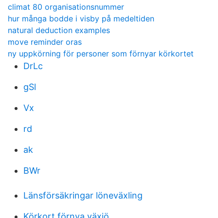
climat 80 organisationsnummer
hur många bodde i visby på medeltiden
natural deduction examples
move reminder oras
ny uppkörning för personer som förnyar körkortet
DrLc
gSl
Vx
rd
ak
BWr
Länsförsäkringar löneväxling
Körkort förnya växjö