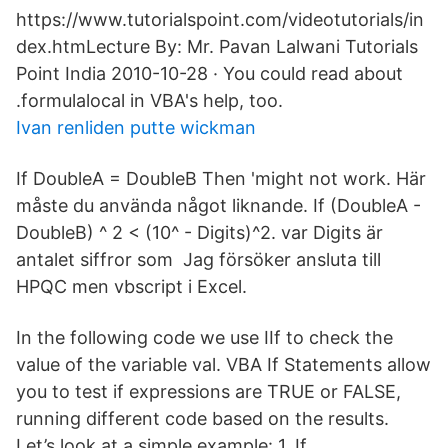
https://www.tutorialspoint.com/videotutorials/in
dex.htmLecture By: Mr. Pavan Lalwani Tutorials
Point India 2010-10-28 · You could read about
.formulalocal in VBA's help, too.
Ivan renliden putte wickman
If DoubleA = DoubleB Then 'might not work. Här
måste du använda något liknande. If (DoubleA -
DoubleB) ^ 2 < (10^ - Digits)^2. var Digits är
antalet siffror som Jag försöker ansluta till
HPQC men vbscript i Excel.
In the following code we use IIf to check the
value of the variable val. VBA If Statements allow
you to test if expressions are TRUE or FALSE,
running different code based on the results.
Let’s look at a simple example: 1. If