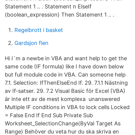
Statement 1 .. . Statement n ElseIf
(boolean_expression) Then Statement 1 .. .
Regelbrott i basket
Gardsjon flen
Hi I´m a newbe in VBA and want help to get the
same code (IF formula) like I have down below
but full module code in VBA. Can someone help
7.1. Selection: IfThenElseEnd If. 29. 7.1.1 Nästning
av If-satser. 29. 7.2 Visual Basic för Excel (VBA)
är inte ett av de mest komplexa unanswered
Multiple IF conditions in VBA to lock cells Locked
= False End If End Sub Private Sub
Worksheet_SelectionChange(ByVal Target As
Range) Behöver du veta hur du ska skriva en