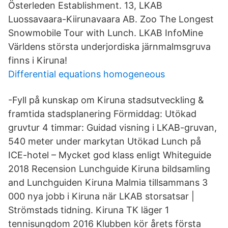
Österleden Establishment. 13, LKAB
Luossavaara-Kiirunavaara AB. Zoo The Longest
Snowmobile Tour with Lunch. LKAB InfoMine
Världens största underjordiska järnmalmsgruva
finns i Kiruna!
Differential equations homogeneous
-Fyll på kunskap om Kiruna stadsutveckling &
framtida stadsplanering Förmiddag: Utökad
gruvtur 4 timmar: Guidad visning i LKAB-gruvan,
540 meter under markytan Utökad Lunch på
ICE-hotel – Mycket god klass enligt Whiteguide
2018 Recension Lunchguide Kiruna bildsamling
and Lunchguiden Kiruna Malmia tillsammans 3
000 nya jobb i Kiruna när LKAB storsatsar |
Strömstads tidning. Kiruna TK läger 1
tennisungdom 2016 Klubben kör årets första