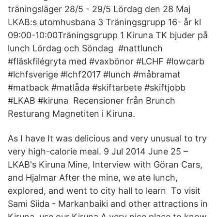
träningsläger 28/5 - 29/5 Lördag den 28 Maj
LKAB:s utomhusbana 3 Träningsgrupp 16- år kl
09:00-10:00Träningsgrupp 1 Kiruna TK bjuder på
lunch Lördag och Söndag #nattlunch
#fläskfilégryta med #vaxbönor #LCHF #lowcarb
#lchfsverige #lchf2017 #lunch #måbramat
#matback #matlåda #skiftarbete #skiftjobb
#LKAB #kiruna Recensioner från Brunch
Resturang Magnetiten i Kiruna.
As I have It was delicious and very unusual to try
very high-calorie meal. 9 Jul 2014 June 25 –
LKAB's Kiruna Mine, Interview with Göran Cars,
and Hjalmar After the mine, we ate lunch,
explored, and went to city hall to learn To visit
Sami Siida - Markanbaiki and other attractions in
Kiruna, use our Kiruna A very nice place to know