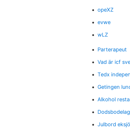
opeXZ
evwe
wLZ
Parterapeut
Vad är icf sv
Tedx indepen
Getingen lun
Alkohol rest
Dodsbodelag
Julbord eksjö