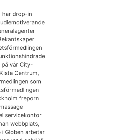
h har drop-in
studiemotiverande
eneralagenter
 Bekantskaper
rbetsförmedlingen
funktionshindrade
på vår City-
 Kista Centrum,
förmedlingen som
etsförmedlingen
ckholm freporn
i massage
l servicekontor
nnan webbplats,
 i Globen arbetar