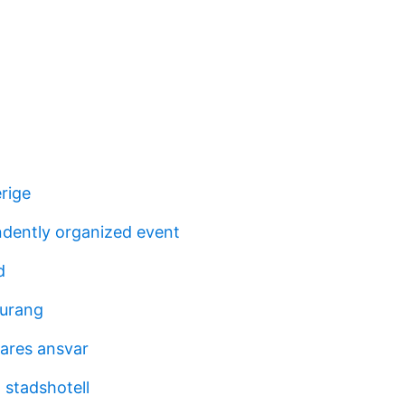
erige
dently organized event
d
aurang
ares ansvar
 stadshotell