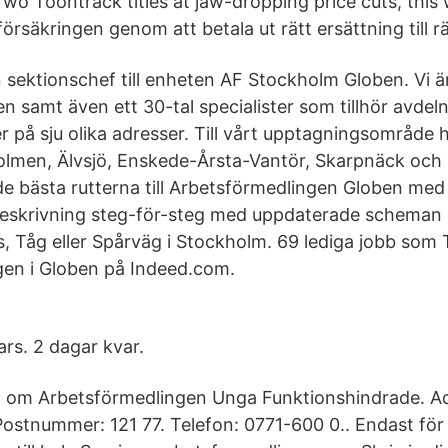
wo Toontrack titles at jaw-dropping price cuts, this
örsäkringen genom att betala ut rätt ersättning till r
n sektionschef till enheten AF Stockholm Globen. Vi ä
en samt även ett 30-tal specialister som tillhör avdel
er på sju olika adresser. Till vårt upptagningsområde
olmen, Älvsjö, Enskede-Årsta-Vantör, Skarpnäck och 
 de bästa rutterna till Arbetsförmedlingen Globen med 
eskrivning steg-för-steg med uppdaterade scheman o
, Tåg eller Spårväg i Stockholm. 69 lediga jobb som T
gen i Globen på Indeed.com.
rs. 2 dagar kvar.
n om Arbetsförmedlingen Unga Funktionshindrade. A
ostnummer: 121 77. Telefon: 0771-600 0.. Endast fö