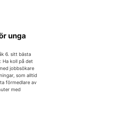
ör unga
k 6. sitt bästa
: Ha koll på det
n med jobbsökare
ningar, som alltid
rsta förmedlare av
nuter med