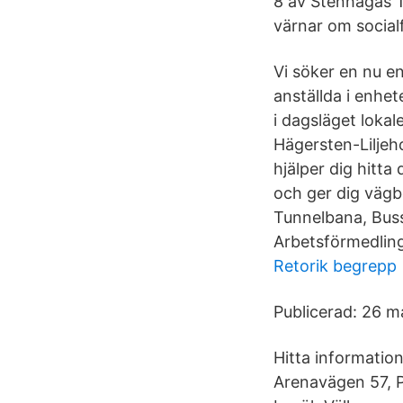
8 av Stenhagas T
värnar om socialf
Vi söker en nu e
anställda i enhet
i dagsläget lokal
Hägersten-Liljeh
hjälper dig hitta
och ger dig vägb
Tunnelbana, Buss
Arbetsförmedlin
Retorik begrepp
Publicerad: 26 ma
Hitta informatio
Arenavägen 57, P