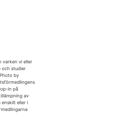
varken vi eller
 och studier
 Photo by
etsförmedlingens
rop-in på
tillämpning av
nskilt eller i
örmedlingarna