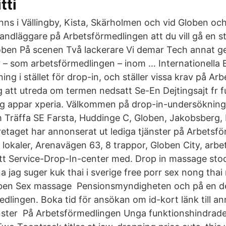
tti
nns i Vällingby, Kista, Skärholmen och vid Globen oc
handläggare på Arbetsförmedlingen att du vill gå en 
oben På scenen Två lackerare Vi demar Tech annat g
– som arbetsförmedlingen – inom … Internationella
ing i stället för drop-in, och ställer vissa krav på A
g att utreda om termen nedsatt Se-En Dejtingsajt fr 
ng appar xperia. Välkommen på drop-in-undersökning 
lm Träffa SE Farsta, Huddinge C, Globen, Jakobsberg,
taget har annonserat ut lediga tjänster på Arbets
 lokaler, Arenavägen 63, 8 trappor, Globen City, arb
tt Service-Drop-In-center med. Drop in massage sto
na jag suger kuk thai i sverige free porr sex nong tha
ben Sex massage Pensionsmyndigheten och på en de
dlingen. Boka tid för ansökan om id-kort länk till a
nster På Arbetsförmedlingen Unga funktionshindrade