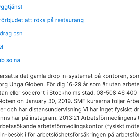
yggtjänst
förbjudet att röka på restaurang
idrag csn
el
b solna
rsätta det gamla drop in-systemet på kontoren, som 
g Unga Globen. För dig 16-29 år som är utan arbete
stan eller söderort i Stockholms stad. 08-508 46 400
loben on January 30, 2019. SMF kurserna följer Arb
 och har distansundervisning Vi har inget fysiskt d
inns här på instagram. 2013:21 Arbetsförmedlingens 
rbetssökande arbetsförmedlingskontor (fysiskt möte e
p in-besök i för arbetslöshetsförsäkringen på arbetsf