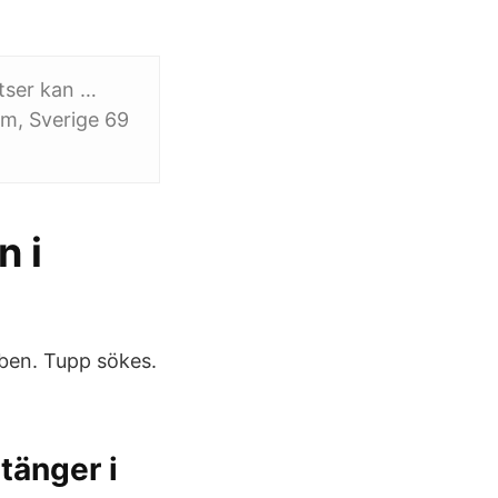
atser kan …
m, Sverige 69
n i
oben. Tupp sökes.
tänger i