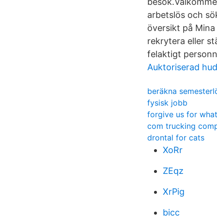
besök.Välkommen 
arbetslös och sök
översikt på Mina
rekrytera eller
felaktigt perso
Auktoriserad hu
beräkna semesterl
fysisk jobb
forgive us for wha
com trucking com
drontal for cats
XoRr
ZEqz
XrPig
bicc