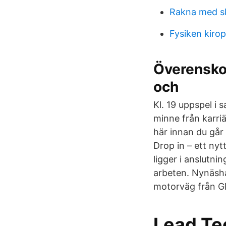
Rakna med s
Fysiken kiro
Överensko
och
Kl. 19 uppspel i 
minne från karriä
här innan du går 
Drop in – ett nyt
ligger i anslutni
arbeten. Nynäsh
motorväg från G
Lead Tec