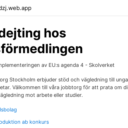
dzj.web.app
ejting hos
sförmedlingen
mplementeringen av EU:s agenda 4 - Skolverket
rg Stockholm erbjuder stöd och vägledning till ung
betar. Välkommen till våra jobbtorg för att prata om di
ägledning mot arbete eller studier.
lsbolag
oduktion ab konkurs