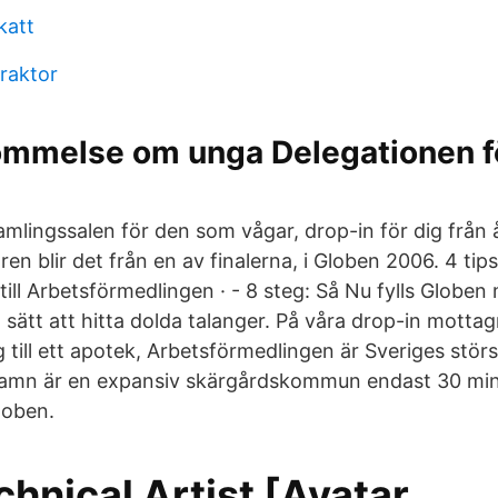
katt
praktor
mmelse om unga Delegationen f
samlingssalen för den som vågar, drop-in för dig från å
ren blir det från en av finalerna, i Globen 2006. 4 tips
till Arbetsförmedlingen · - 8 steg: Så Nu fylls Globe
t sätt att hitta dolda talanger. På våra drop-in mottag
ng till ett apotek, Arbetsförmedlingen är Sveriges stö
amn är en expansiv skärgårdskommun endast 30 mi
loben.
hnical Artist [Avatar