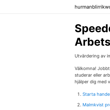
hurmanblirrikw
Speedd
Arbet
Utvärdering av i
Välkomna! Jobbto
studerar eller ar
hjälper dig med v
Starta hande
Malmkvist pr