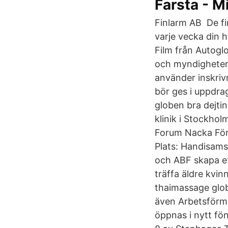
Farsta - Mi
Finlarm AB De fi
varje vecka din 
Film från Autogl
och myndigheter 
använder inskrivn
bör ges i uppdra
globen bra dejti
klinik i Stockho
Forum Nacka Före
Plats: Handisams
och ABF skapa e
träffa äldre kvin
thaimassage glo
även Arbetsförme
öppnas i nytt fö