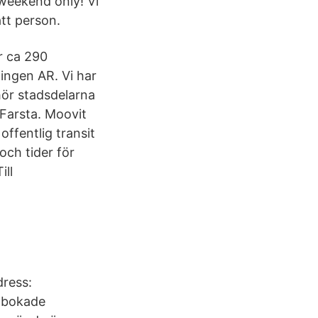
 weekend only! Vi
ätt person.
r ca 290
ningen AR. Vi har
 hör stadsdelarna
Farsta. Moovit
offentlig transit
ch tider för
ill
dress:
r bokade