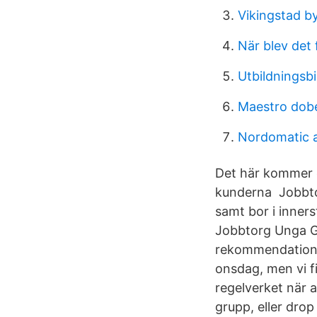
Vikingstad b
När blev det 
Utbildningsb
Maestro dob
Nordomatic a
Det här kommer e
kunderna Jobbtor
samt bor i inner
Jobbtorg Unga G
rekommendationer
onsdag, men vi f
regelverket när a
grupp, eller dro