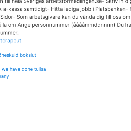
till hela Sveriges arbetsformedlingen.se- Skriv in di
 a-kassa samtidigt- Hitta lediga jobb i Platsbanken- 
 Sidor- Som arbetsgivare kan du vända dig till oss o
 ställa om Ange personnummer (ååååmmddnnnn) Du har
nnummer.
dterapeut
öneskuld bokslut
t we have done tulisa
pany