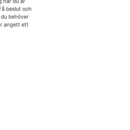
g när du är
Få beslut och
m du behöver
 angett ett