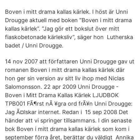
Boven i mitt drama kallas kärlek. I höst är Unni
Drougge aktuell med boken ”Boven i mitt drama
kallas kärlek”. ”Jag gör ett bokslut över mitt
fiaskobetonade kärleksliv”, säger hon Lutherska
badet / Unni Drougge.
14 nov 2007 att författaren Unni Drougge gav ut
romanen Boven i mitt drama kallas kärlek där
hon ger sin version av sitt liv ihop med Niclas
Salomonsson. 22 apr 2009 Unni Drougge -
Boven i Mitt Drama Kallas Kärlek LJUDBOK
TPB001 FÃ¶rst nÃ ¥gra ord frÃ¥n Unni Drougge:
Jag Ã¤lskar internet. Redan i 15 sep 2008 Det
händer att vi springer tillsammans. I din senaste
bok Boven i mitt drama kallas kärlek som kom i
september förra året, berättar du väldigt Annika