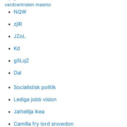
vardcentralen masmo
NQW
zjlR
JZoL
Kd
gSLqZ
DaI
Socialistisk politik
Lediga jobb vision
Jattelilja ikea
Camilla fry lord snowdon