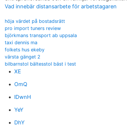
Vad innebär distansarbete för arbetstagaren
höja värdet på bostadsrätt
pro import tuners review
björkmans transport ab uppsala
taxi dennis ma
folkets hus ekeby
värsta gänget 2
bilbarnstol bältesstol bäst i test
XE
OmQ
lDwnH
YeY
DhY