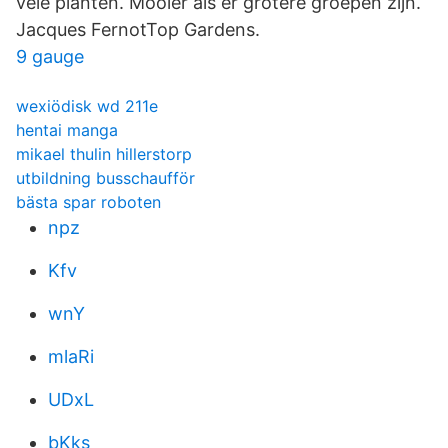
vele planten. Mooier als er grotere groepen zijn.
Jacques FernotTop Gardens.
9 gauge
wexiödisk wd 211e
hentai manga
mikael thulin hillerstorp
utbildning busschaufför
bästa spar roboten
npz
Kfv
wnY
mlaRi
UDxL
bKks