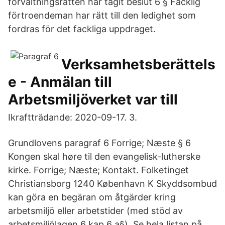
förvaltningsrätten har tagit beslut 6 § Facklig
förtroendeman har rätt till den ledighet som
fordras för det fackliga uppdraget.
Verksamhetsberättels
e - Anmälan till
Arbetsmiljöverket var till
Ikraftträdande: 2020-09-17. 3.
Grundlovens paragraf 6 Forrige; Næste § 6
Kongen skal høre til den evangelisk-lutherske
kirke. Forrige; Næste; Kontakt. Folketinget
Christiansborg 1240 København K Skyddsombud
kan göra en begäran om åtgärder kring
arbetsmiljö eller arbetstider (med stöd av
arbetsmiljölagen 6 kap 6 a§). Se hela listan på