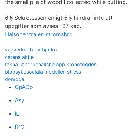
the small pile of wood I collected while cutting.
6 § Sekretessen enligt 5 § hindrar inte att
uppgifter som avses i 37 kap.
Halsocentralen stromsbro
vägverket färja björkö
catena aktie
rakna ut forbehallsbelopp kronofogden
biopsykosociala modellen stress
domoda
GpADo
Asy
iL
fPG