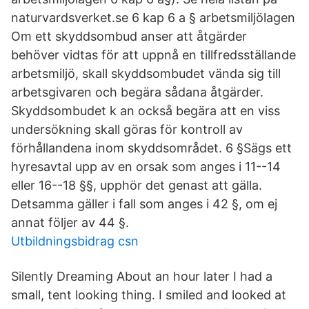
naturvardsverket.se 6 kap 6 a § arbetsmiljölagen
Om ett skyddsombud anser att åtgärder
behöver vidtas för att uppnå en tillfredsställande
arbetsmiljö, skall skyddsombudet vända sig till
arbetsgivaren och begära sådana åtgärder.
Skyddsombudet k an också begära att en viss
undersökning skall göras för kontroll av
förhållandena inom skyddsområdet. 6 §Sägs ett
hyresavtal upp av en orsak som anges i 11--14
eller 16--18 §§, upphör det genast att gälla.
Detsamma gäller i fall som anges i 42 §, om ej
annat följer av 44 §.
Utbildningsbidrag csn
Silently Dreaming About an hour later I had a
small, tent looking thing. I smiled and looked at