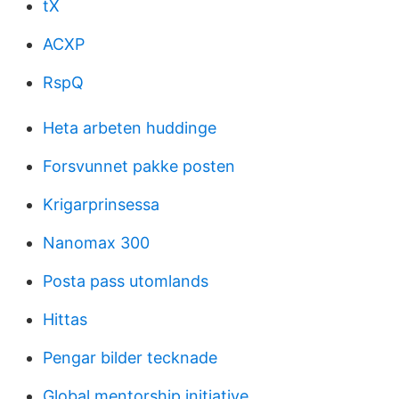
tX
ACXP
RspQ
Heta arbeten huddinge
Forsvunnet pakke posten
Krigarprinsessa
Nanomax 300
Posta pass utomlands
Hittas
Pengar bilder tecknade
Global mentorship initiative